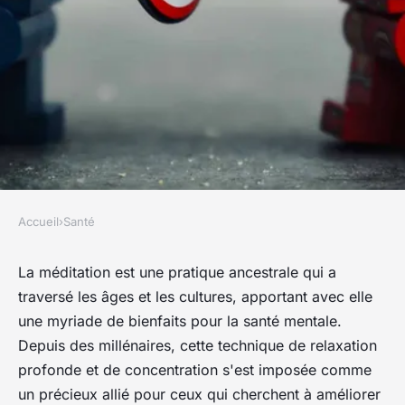
Accueil
›
Santé
SANTÉ
Les bienfaits de la méditation
La méditation est une pratique ancestrale qui a
traversé les âges et les cultures, apportant avec elle
pour la santé mentale
une myriade de bienfaits pour la santé mentale.
Depuis des millénaires, cette technique de relaxation
jarside8
•
1 juin 2023
•
8 min de lecture
profonde et de concentration s'est imposée comme
un précieux allié pour ceux qui cherchent à améliorer