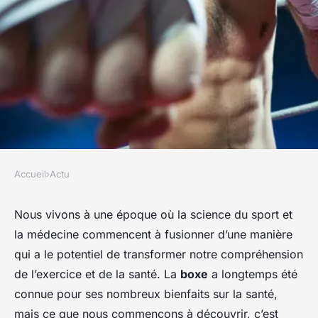
Accueil
›
Actu
ACTU
Quels sont les bienfaits de la
Nous vivons à une époque où la
science du sport
et
la
médecine
commencent à fusionner d’une manière
boxe comme forme d'exercice
qui a le potentiel de transformer notre compréhension
pour les personnes atteintes
de l’exercice et de la santé. La
boxe
a longtemps été
de maladies
connue pour ses nombreux bienfaits sur la santé,
neurodégénératives?
mais ce que nous commençons à découvrir, c’est