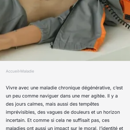
Accueil
›
Maladie
MALADIE
Comment la prise en charge
Vivre avec une maladie chronique dégénérative, c’est
un peu comme naviguer dans une mer agitée. Il y a
psychologique peut-elle aider
des jours calmes, mais aussi des tempêtes
les patients atteints de
imprévisibles, des vagues de douleurs et un horizon
maladies chroniques
incertain. Et comme si cela ne suffisait pas, ces
dégénératives?
maladies ont aussi un impact sur le moral, l’identité et