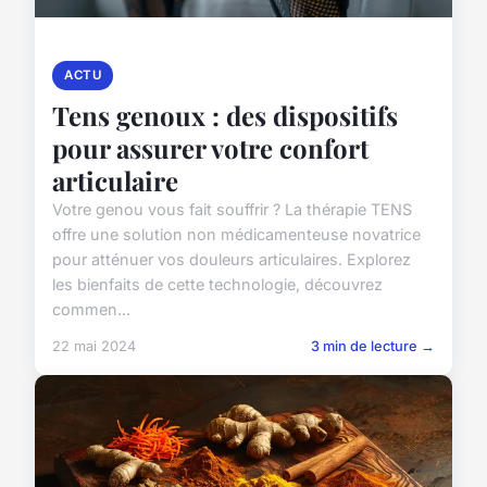
ACTU
Tens genoux : des dispositifs
pour assurer votre confort
articulaire
Votre genou vous fait souffrir ? La thérapie TENS
offre une solution non médicamenteuse novatrice
pour atténuer vos douleurs articulaires. Explorez
les bienfaits de cette technologie, découvrez
commen...
22 mai 2024
3 min de lecture →