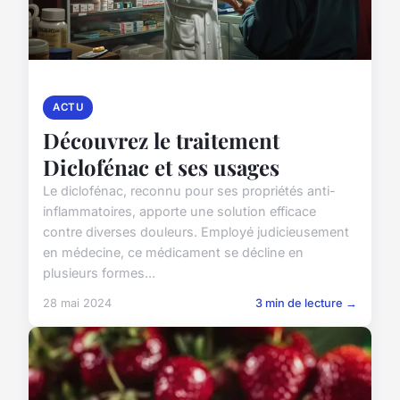
ACTU
Découvrez le traitement
Diclofénac et ses usages
Le diclofénac, reconnu pour ses propriétés anti-
inflammatoires, apporte une solution efficace
contre diverses douleurs. Employé judicieusement
en médecine, ce médicament se décline en
plusieurs formes...
28 mai 2024
3 min de lecture →