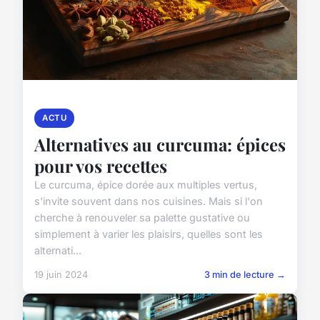
ACTU
Alternatives au curcuma: épices
pour vos recettes
Le curcuma, épice dorée aux multiples vertus,
s'invite souvent dans nos cuisines. Mais si l'on
cherche à renouveler sa palette gustative ou
simplement à varier les plaisirs, quelles sont les
alternati...
19 juin 2024
3 min de lecture →