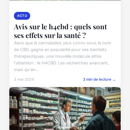
ACTU
Avis sur le h4cbd : quels sont
ses effets sur la santé ?
Alors que le cannabidiol, plus connu sous le nom
de CBD, gagne en popularité pour ses bienfaits
thérapeutiques, une nouvelle molécule attire
l'attention : le H4CBD. Les recherches avancent,
mais qu'en...
3 mai 2024
3 min de lecture →