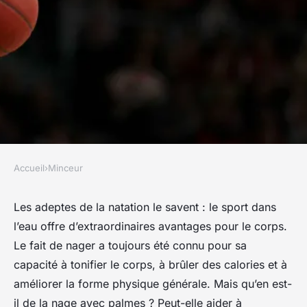
Accueil
›
Minceur
MINCEUR
Peut-on compter sur la nage
Les adeptes de la natation le savent : le sport dans
l’eau offre d’extraordinaires avantages pour le corps.
avec palmes pour améliorer
Le fait de nager a toujours été connu pour sa
l'endurance et favoriser la
capacité à tonifier le corps, à brûler des calories et à
minceur ?
améliorer la forme physique générale. Mais qu’en est-
il de la nage avec palmes ? Peut-elle aider à