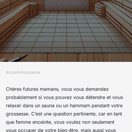
Accueil
›
Grossesse
GROSSESSE
Peut-on utiliser un sauna ou
Chères futures mamans, vous vous demandez
probablement si vous pouvez vous détendre et vous
un hammam pendant le
relaxer dans un sauna ou un hammam pendant votre
premier trimestre ?
grossesse. C’est une question pertinente, car en tant
que femme enceinte, vous voulez non seulement
Léana
•
10 mars 2024
•
7 min de lecture
vous occuper de votre bien-être, mais aussi vous