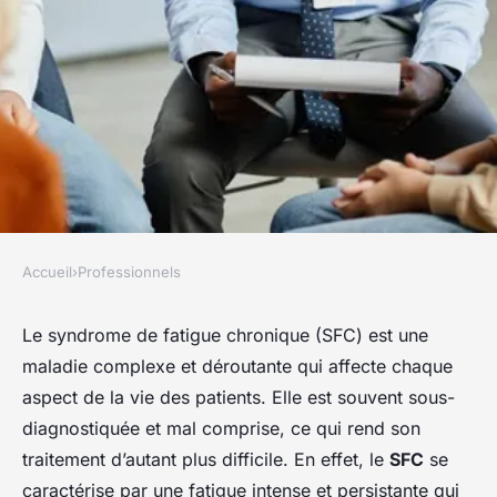
Accueil
›
Professionnels
PROFESSIONNELS
Quelles sont les approches
Le syndrome de fatigue chronique (SFC) est une
maladie complexe et déroutante qui affecte chaque
thérapeutiques pour la prise
aspect de la vie des patients. Elle est souvent sous-
en charge du syndrome de
diagnostiquée et mal comprise, ce qui rend son
fatigue chronique en pratique
traitement d’autant plus difficile. En effet, le
SFC
se
clinique?
caractérise par une fatigue intense et persistante qui