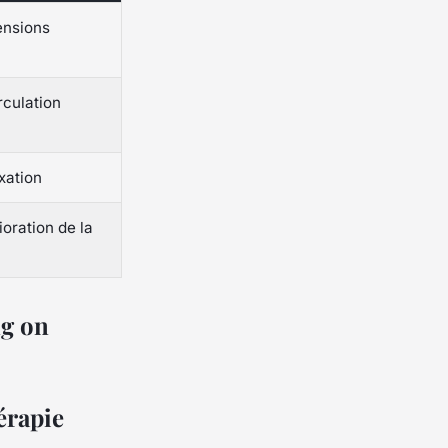
ensions
rculation
xation
ioration de la
érapie