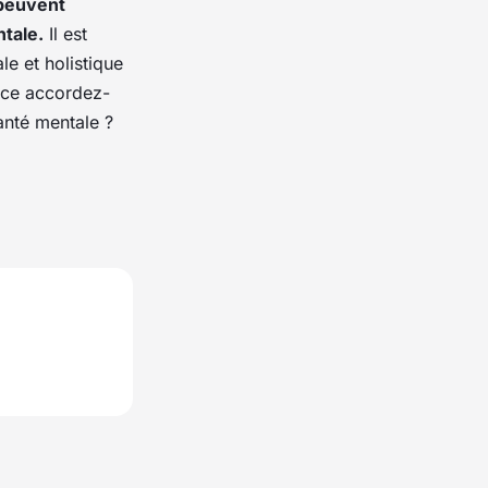
 peuvent
ntale.
Il est
le et holistique
lace accordez-
anté mentale ?