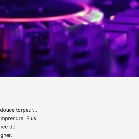
douce torpeur...
omprendre. Plus
ence de
igner.