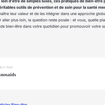
, loin d'être de simples luxes, ces pratiques de bien-être
éritables outils de prévention et de soin pour la santé me
ître leur valeur et de les intégrer dans une approche globa
r aller plus loin, la question reste posée : et vous, quelle p
s de bien-être dans votre quotidien pour promouvoir votre s
RIT PAR
anosaids
rticles Bien-être