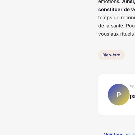
émotions.
Ainsi
constituer de v
temps de reconna
de la santé. Pou
vous aux rituel
Bien-être
EC
P
p
← Voir tous les a