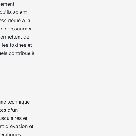
èrement
qu'ils soient
ess dédié à la
 se ressourcer.
permettent de
 les toxines et
uels contribue à
 une technique
tes d'un
usculaires et
nt d'évasion et
pécifiques