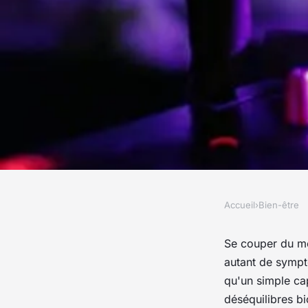
Accueil
›
Bien-être
BIEN-ÊTRE
Santé mentale : Bris
Se couper du mo
autant de sympt
promouvoir le bien-ê
qu'un simple ca
déséquilibres bi