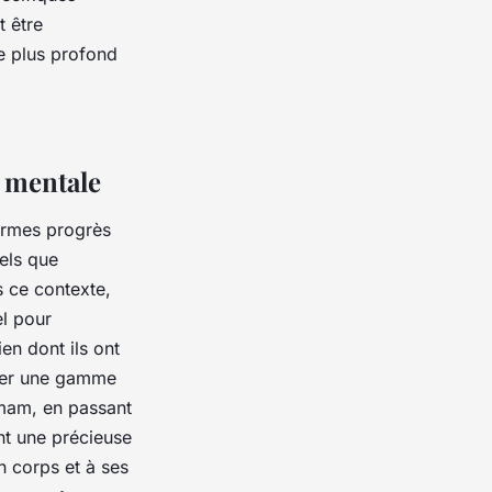
 être
e plus profond
é mentale
normes progrès
els que
s ce contexte,
el pour
en dont ils ont
pper une gamme
mmam, en passant
nt une précieuse
n corps et à ses