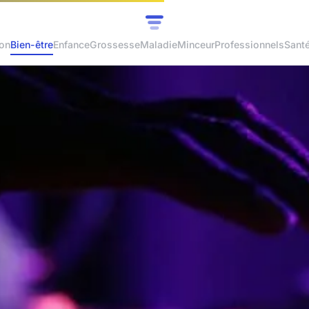
ion
Bien-être
Enfance
Grossesse
Maladie
Minceur
Professionnels
Sant