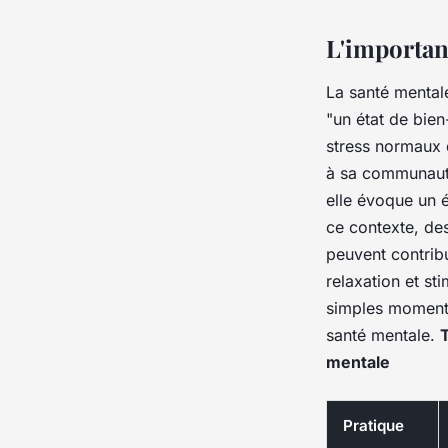
panosaids
•
30 juin 2023
•
3 min de lecture
L'importan
La santé mental
"un état de bien
stress normaux d
à sa communauté
elle évoque un
ce contexte, de
peuvent contribu
relaxation et st
simples moments 
santé mentale.
T
mentale
Pratique