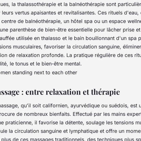
ques, la
thalassothérapie
et la
balnéothérapie
sont particuli
leurs vertus apaisantes et revitalisantes. Ces rituels d'eau, 
 centre de balnéothérapie, un hôtel spa ou un espace welln
 une parenthèse de bien-être essentielle pour lâcher prise et
uffée utilisée en thalasso et le bain bouillonnant d'un spa 
sions musculaires, favoriser la circulation sanguine, éliminer
tion de relaxation profonde. La pratique régulière de ces rit
lité, le tonus et le bien-être mental.
ssage : entre relaxation et thérapie
assage
, qu'il soit californien, ayurvédique ou suédois, est
procure de nombreux bienfaits. Effectué par les mains exper
 praticienne, il favorise la détente, soulage les tensions m
imule la circulation sanguine et lymphatique et offre un mome
 plus de ces massages traditionnels, des techniques plus s