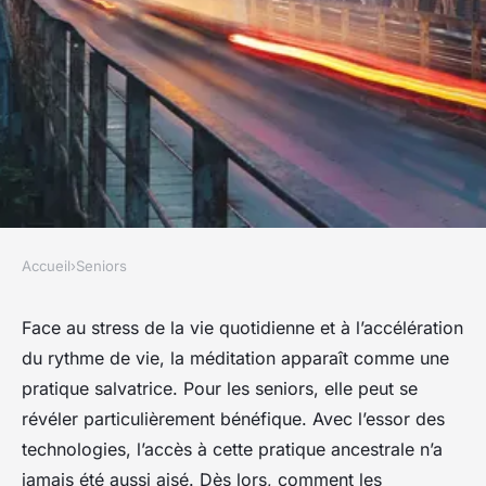
Accueil
›
Seniors
SENIORS
Comment les applications de
Face au stress de la vie quotidienne et à l’accélération
du rythme de vie, la méditation apparaît comme une
méditation guidée peuvent-
pratique salvatrice. Pour les seniors, elle peut se
elles améliorer la qualité de
révéler particulièrement bénéfique. Avec l’essor des
vie des seniors ?
technologies, l’accès à cette pratique ancestrale n’a
jamais été aussi aisé. Dès lors, comment les