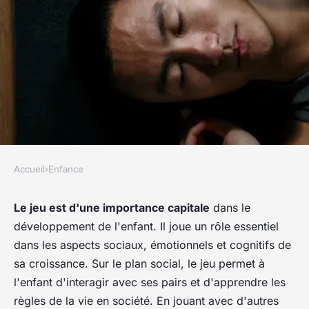
Accueil
›
Enfance
ENFANCE
Jeux et Enfance : Le Rôle du
Le jeu est d'une importance capitale
dans le
développement de l'enfant. Il joue un rôle essentiel
Jeu dans l'Apprentissage et la
dans les aspects sociaux, émotionnels et cognitifs de
Créativité
sa croissance. Sur le plan social,
le jeu permet à
l'enfant d'interagir avec ses pairs
et d'apprendre les
jarside8
•
26 octobre 2023
•
5 min de lecture
règles de la vie en société. En jouant avec d'autres