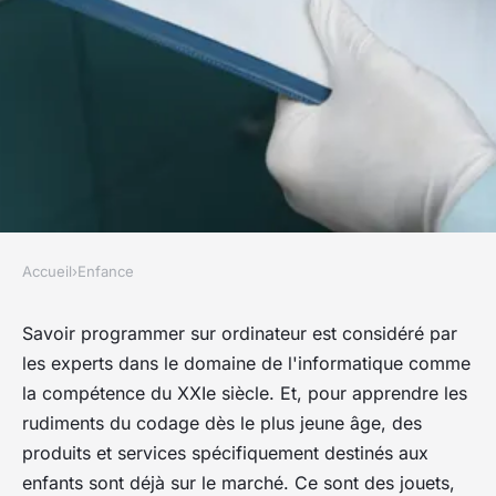
Accueil
›
Enfance
ENFANCE
Langages de programmation
Savoir programmer sur ordinateur est considéré par
les experts dans le domaine de l'informatique comme
pour enfants : comment aider
la compétence du XXIe siècle. Et, pour apprendre les
vos enfants à échapper à un
rudiments du codage dès le plus jeune âge, des
"futur analphabétisme"
produits et services spécifiquement destinés aux
enfants sont déjà sur le marché. Ce sont des jouets,