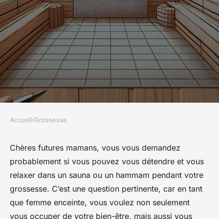
Accueil
›
Grossesse
GROSSESSE
Peut-on utiliser un sauna ou
Chères futures mamans, vous vous demandez
probablement si vous pouvez vous détendre et vous
un hammam pendant le
relaxer dans un sauna ou un hammam pendant votre
premier trimestre ?
grossesse. C’est une question pertinente, car en tant
que femme enceinte, vous voulez non seulement
Léana
•
10 mars 2024
•
7 min de lecture
vous occuper de votre bien-être, mais aussi vous