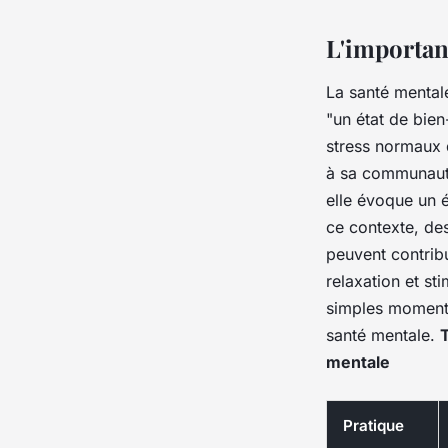
panosaids
•
30 juin 2023
•
3 min de lecture
L'importan
La santé mental
"un état de bien
stress normaux d
à sa communauté
elle évoque un
ce contexte, de
peuvent contribu
relaxation et st
simples moments 
santé mentale.
T
mentale
Pratique