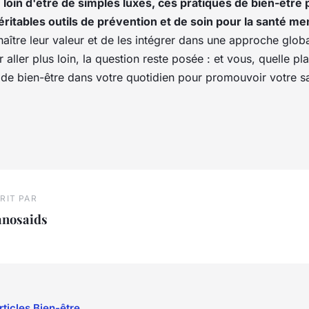
, loin d'être de simples luxes, ces pratiques de bien-être
éritables outils de prévention et de soin pour la santé me
ître leur valeur et de les intégrer dans une approche globa
r aller plus loin, la question reste posée : et vous, quelle p
s de bien-être dans votre quotidien pour promouvoir votre s
RIT PAR
anosaids
rticles Bien-être