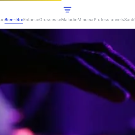
ion
Bien-être
Enfance
Grossesse
Maladie
Minceur
Professionnels
Sant