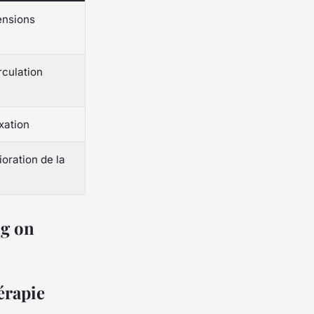
ensions
rculation
xation
ioration de la
érapie