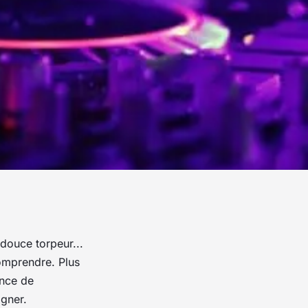
douce torpeur...
omprendre. Plus
ence de
igner.