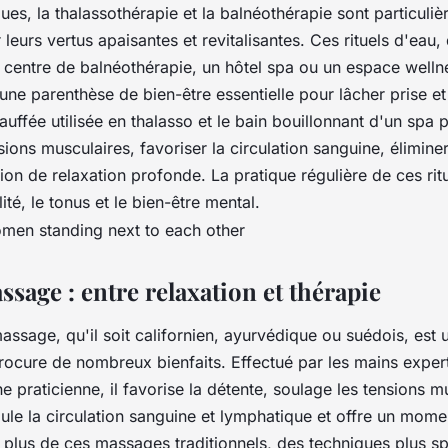
ques, la
thalassothérapie
et la
balnéothérapie
sont particuli
leurs vertus apaisantes et revitalisantes. Ces rituels d'eau, 
 centre de balnéothérapie, un hôtel spa ou un espace welln
 une parenthèse de bien-être essentielle pour lâcher prise et
uffée utilisée en thalasso et le bain bouillonnant d'un spa 
sions musculaires, favoriser la circulation sanguine, éliminer
tion de relaxation profonde. La pratique régulière de ces rit
lité, le tonus et le bien-être mental.
ssage : entre relaxation et thérapie
assage
, qu'il soit californien, ayurvédique ou suédois, est
procure de nombreux bienfaits. Effectué par les mains exper
 praticienne, il favorise la détente, soulage les tensions m
imule la circulation sanguine et lymphatique et offre un mome
 plus de ces massages traditionnels, des techniques plus s