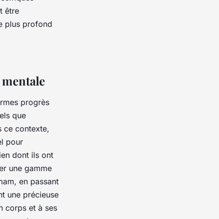
 être
e plus profond
é mentale
normes progrès
els que
s ce contexte,
el pour
en dont ils ont
pper une gamme
mmam, en passant
nt une précieuse
n corps et à ses