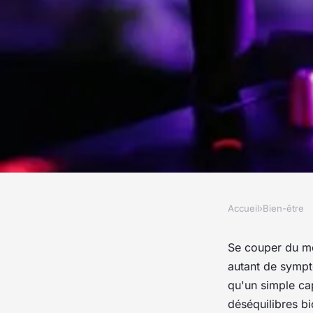
Accueil
›
Bien-être
BIEN-ÊTRE
Santé mentale : Bris
Se couper du mo
autant de sympt
promouvoir le bien-ê
qu'un simple ca
déséquilibres bi