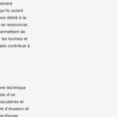
èrement
qu'ils soient
ess dédié à la
 se ressourcer.
permettent de
 les toxines et
uels contribue à
 une technique
tes d'un
usculaires et
nt d'évasion et
pécifiques