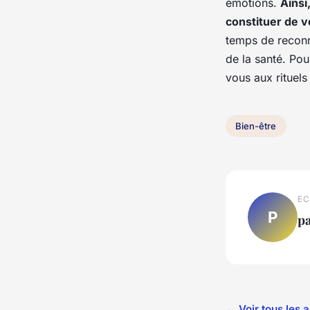
émotions.
Ainsi
constituer de v
temps de reconna
de la santé. Pou
vous aux rituel
Bien-être
EC
P
p
← Voir tous les a