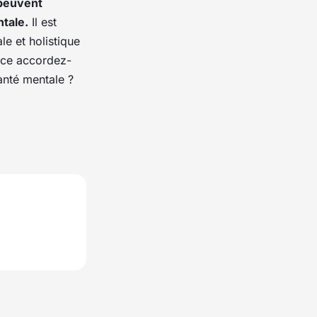
 peuvent
ntale.
Il est
le et holistique
lace accordez-
anté mentale ?