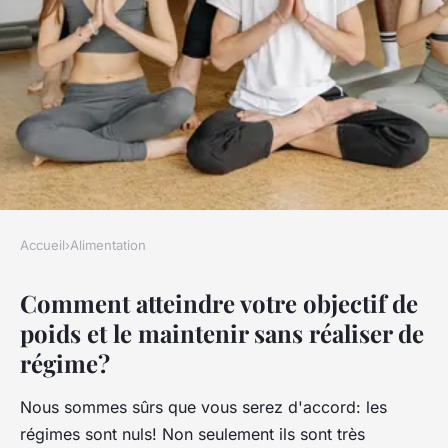
Accueil
›
Alimentation
ALIMENTATION
Comment atteindre votre objectif de
7 conseils pour une perte de
poids et le maintenir sans réaliser de
poids durable
régime?
panosaids
•
4 novembre 2020
•
6 min de lecture
Nous sommes sûrs que vous serez d'accord: les
régimes sont nuls! Non seulement ils sont très