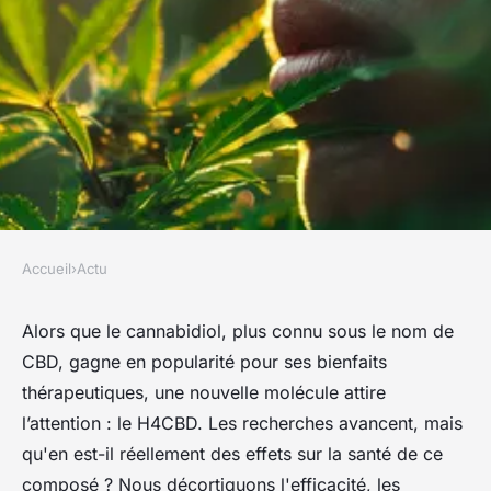
Accueil
›
Actu
ACTU
Avis sur le h4cbd : quels sont
Alors que le cannabidiol, plus connu sous le nom de
CBD, gagne en popularité pour ses bienfaits
ses effets sur la santé ?
thérapeutiques, une nouvelle molécule attire
l’attention : le H4CBD. Les recherches avancent, mais
Léana
•
3 mai 2024
•
3 min de lecture
qu'en est-il réellement des effets sur la santé de ce
composé ? Nous décortiquons l'efficacité, les