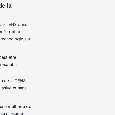
de la
rapie TENS dans
mélioration
e technologie sur
peut être
ose et la
ion de la TENS
asive et sans
t une méthode de
 se présente