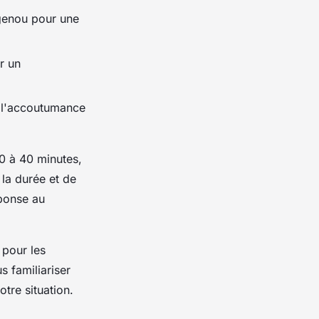
 genou pour une
r un
r l'accoutumance
0 à 40 minutes,
la durée et de
éponse au
 pour les
 familiariser
tre situation.