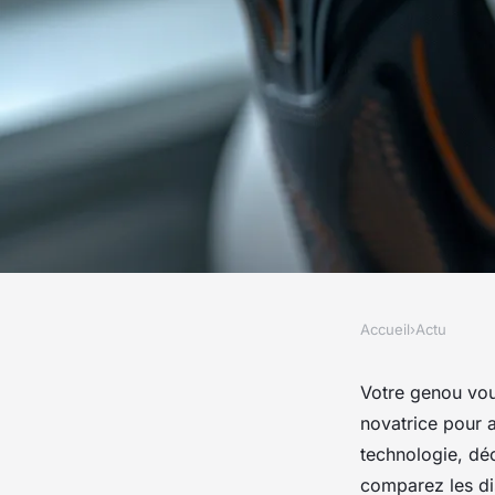
Accueil
›
Actu
ACTU
Tens genoux : des di
Votre genou vou
novatrice pour a
assurer votre confor
technologie, dé
comparez les d