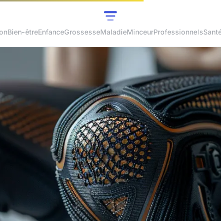
ion
Bien-être
Enfance
Grossesse
Maladie
Minceur
Professionnels
Sant