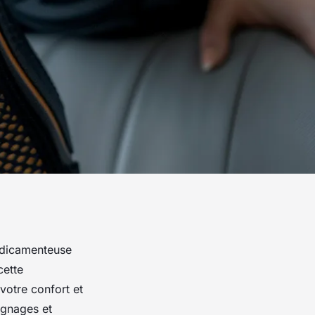
médicamenteuse
cette
otre confort et
ignages et