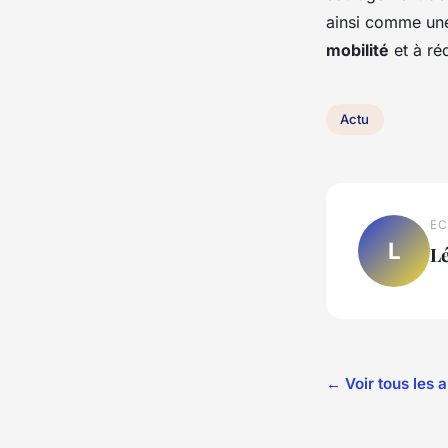
ainsi comme une
mobilité
et à ré
Actu
EC
L
L
← Voir tous les a