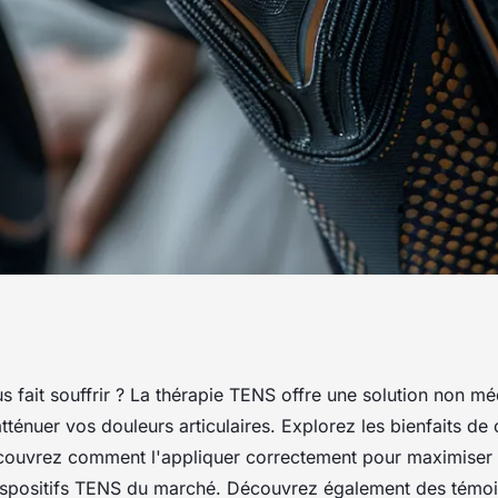
spositifs pour
s fait souffrir ? La thérapie TENS offre une solution non 
tténuer vos douleurs articulaires. Explorez les bienfaits de 
t articulaire
couvrez comment l'appliquer correctement pour maximiser v
ispositifs TENS du marché. Découvrez également des témo