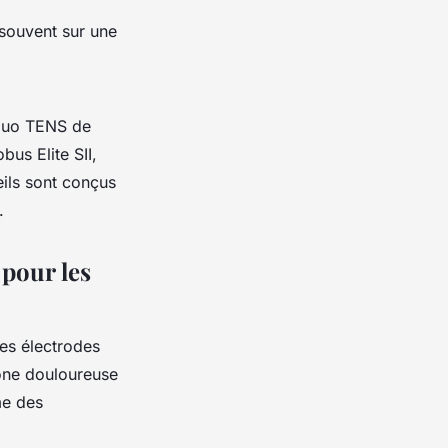
, souvent sur une
 Duo TENS de
us Elite SII,
ils sont conçus
.
 pour les
es électrodes
zone douloureuse
me des