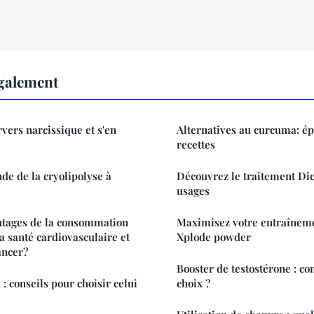
également
ers narcissique et s'en
Alternatives au curcuma: ép
recettes
de de la cryolipolyse à
Découvrez le traitement Dic
usages
ntages de la consommation
Maximisez votre entraîne
a santé cardiovasculaire et
Xplode powder
ancer?
Booster de testostérone : c
: conseils pour choisir celui
choix ?