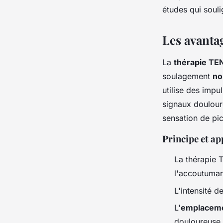
études qui souli
Léana
•
22 mai 2024
•
3 min de lecture
Les avanta
La
thérapie TE
soulagement
no
utilise des impu
signaux douloure
sensation de pi
Principe et ap
La thérapie 
l'accoutuma
L'intensité 
L'
emplaceme
douloureuse.