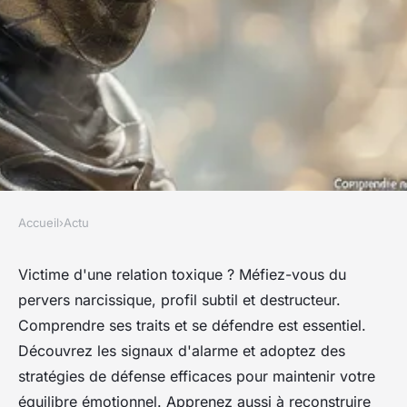
Accueil
›
Actu
ACTU
Comprendre le pervers
Victime d'une relation toxique ? Méfiez-vous du
pervers narcissique, profil subtil et destructeur.
narcissique et s'en protéger
Comprendre ses traits et se défendre est essentiel.
Découvrez les signaux d'alarme et adoptez des
Léana
•
12 juin 2024
•
3 min de lecture
stratégies de défense efficaces pour maintenir votre
équilibre émotionnel. Apprenez aussi à reconstruire