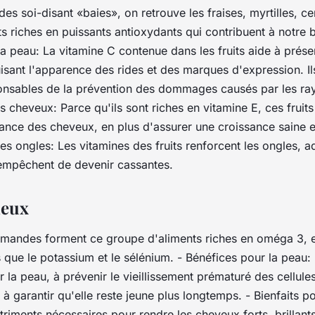
es soi-disant «baies», on retrouve les fraises, myrtilles, ce
ts riches en puissants antioxydants qui contribuent à notre 
a peau: La vitamine C contenue dans les fruits aide à préserv
isant l'apparence des rides et des marques d'expression. Il
nsables de la prévention des dommages causés par les ra
es cheveux: Parce qu'ils sont riches en vitamine E, ces fruits
llance des cheveux, en plus d'assurer une croissance saine et
es ongles: Les vitamines des fruits renforcent les ongles, a
s empêchent de devenir cassantes.
neux
 amandes forment ce groupe d'aliments riches en oméga 3, e
 que le potassium et le sélénium. - Bénéfices pour la peau:
r la peau, à prévenir le vieillissement prématuré des cellules
 à garantir qu'elle reste jeune plus longtemps. - Bienfaits p
nutriments nécessaires pour rendre les cheveux forts, brillant