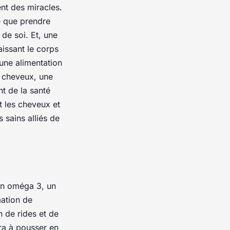
nt des miracles.
le que prendre
de soi. Et, une
aissant le corps
 une alimentation
s cheveux, une
t de la santé
t les cheveux et
 sains alliés de
 en oméga 3, un
mation de
n de rides et de
ra à pousser en