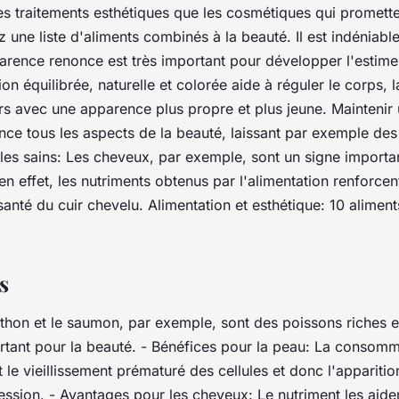
es traitements esthétiques que les cosmétiques qui promette
 une liste d'aliments combinés à la beauté. Il est indéniab
arence renonce est très important pour développer l'estime 
on équilibrée, naturelle et colorée aide à réguler le corps, l
urs avec une apparence plus propre et plus jeune. Maintenir
ence tous les aspects de la beauté, laissant par exemple de
les sains: Les cheveux, par exemple, sont un signe importan
n effet, les nutriments obtenus par l'alimentation renforcen
santé du cuir chevelu. Alimentation et esthétique: 10 aliments
s
e thon et le saumon, par exemple, sont des poissons riches
rtant pour la beauté. - Bénéfices pour la peau: La consom
 le vieillissement prématuré des cellules et donc l'apparitio
ssion. - Avantages pour les cheveux: Le nutriment les aide