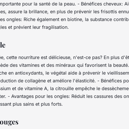
mportante pour la santé de la peau. - Bénéfices cheveux: Ai
es, assure la brillance, en plus de prévenir les frisottis enn
es ongles: Riche également en biotine, la substance contri
es et prévient leur fragilisation.
le
e, cette nourriture est délicieuse, n'est-ce pas? En plus d'ê
ssède des vitamines et des minéraux qui favorisent la beauté
che en antioxydants, le végétal aide à prévenir le vieillisseme
uction de collagène et améliore l'élasticité. - Bénéfices p
ium et de vitamine A, la citrouille empêche le dessèchement
ter. - Avantages pour les ongles: Réduit les cassures des on
issant plus sains et plus forts.
rouges