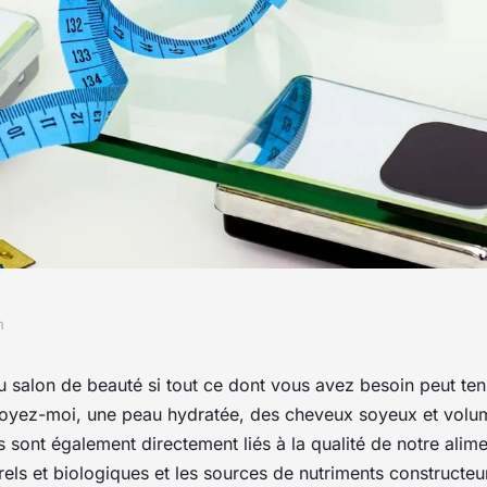
n
les : 10 aliments
u salon de beauté si tout ce dont vous avez besoin peut ten
croyez-moi, une peau hydratée, des cheveux soyeux et volu
 beauté
 sont également directement liés à la qualité de notre alime
rels et biologiques et les sources de nutriments constructeu