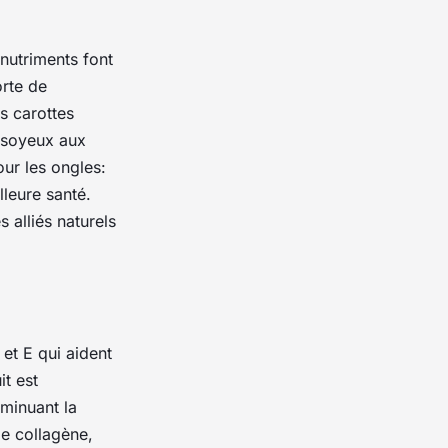
nutriments font
orte de
es carottes
t soyeux aux
ur les ongles:
lleure santé.
s alliés naturels
 et E qui aident
it est
iminuant la
de collagène,