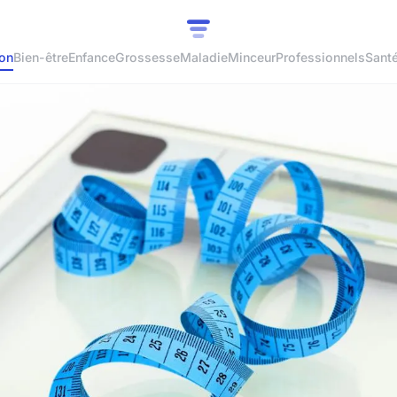
ion
Bien-être
Enfance
Grossesse
Maladie
Minceur
Professionnels
Sant