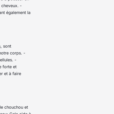
s cheveux. -
ant également la
s, sont
otre corps. -
llules. -
 forte et
r et à faire
 le chouchou et