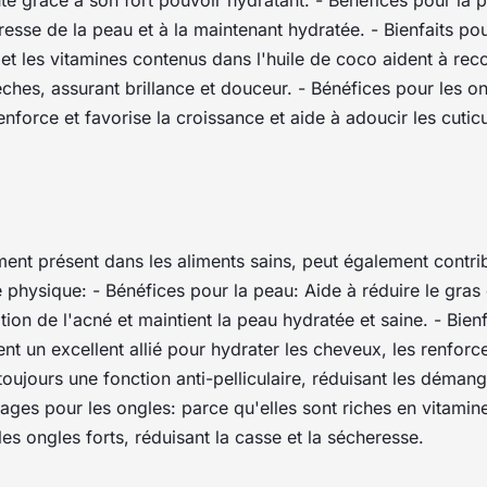
auté grâce à son fort pouvoir hydratant. - Bénéfices pour la 
resse de la peau et à la maintenant hydratée. - Bienfaits po
et les vitamines contenus dans l'huile de coco aident à reco
èches, assurant brillance et douceur. - Bénéfices pour les 
nforce et favorise la croissance et aide à adoucir les cuticul
ment présent dans les aliments sains, peut également contri
physique: - Bénéfices pour la peau: Aide à réduire le gras 
ition de l'acné et maintient la peau hydratée et saine. - Bienf
ent un excellent allié pour hydrater les cheveux, les renforce
toujours une fonction anti-pelliculaire, réduisant les déman
ages pour les ongles: parce qu'elles sont riches en vitamin
les ongles forts, réduisant la casse et la sécheresse.