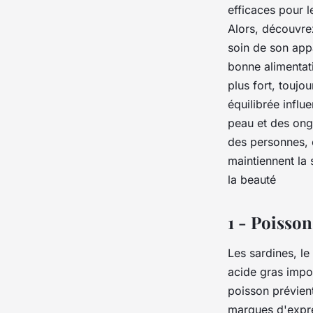
efficaces pour l
panosaids
•
4 novembre 2020
•
6 min de lecture
Alors, découvrez
soin de son app
bonne alimentati
plus fort, toujo
équilibrée influ
peau et des ong
des personnes, e
maintiennent la 
la beauté
1 - Poisson
Les sardines, l
acide gras impo
poisson prévient
marques d'expre