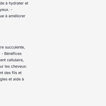
de à hydrater et
uyeux. -
bue à améliorer
tre succulente,
. - Bénéfices
nt cellulaire,
our les cheveux:
 des fils et
gles et aide à