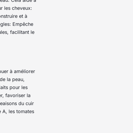
peau: Cela aide à
ur les cheveux:
nstruire et à
ongles: Empêche
es, facilitant le
buer à améliorer
de la peau,
aits pour les
r, favoriser la
geaisons du cuir
e A, les tomates