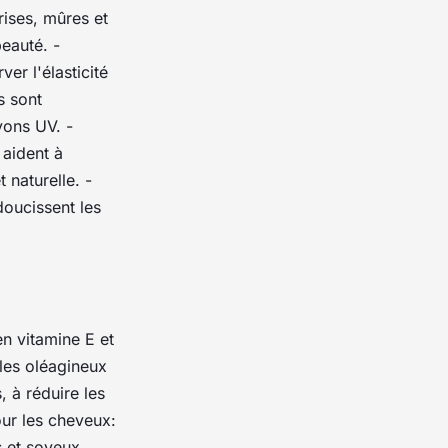
rises, mûres et
beauté. -
er l'élasticité
s sont
yons UV. -
 aident à
 naturelle. -
doucissent les
n vitamine E et
 les oléagineux
, à réduire les
our les cheveux:
s et soyeux,