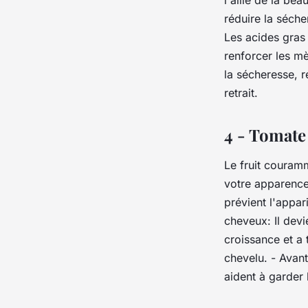
l'allié de la be
réduire la séche
Les acides gras 
renforcer les m
la sécheresse, re
retrait.
4 - Tomate
Le fruit couram
votre apparence 
prévient l'appar
cheveux: Il devi
croissance et a 
chevelu. - Avant
aident à garder 