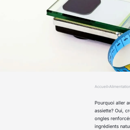
Accueil
›
Alimentatio
ALIMENTATION
Peau, cheveux et ong
Pourquoi aller a
assiette? Oui, 
sains et alliés de sa
ongles renforcés
ingrédients natu