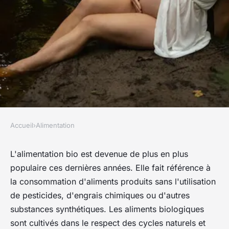
Accueil
›
Alimentation
ALIMENTATION
Alimentation Bio : Les
L'alimentation bio est devenue de plus en plus
populaire ces dernières années. Elle fait référence à
Bienfaits de l'Écologie dans
la consommation d'aliments produits sans l'utilisation
votre Assiette
de pesticides, d'engrais chimiques ou d'autres
substances synthétiques. Les aliments biologiques
jarside8
•
19 octobre 2023
•
5 min de lecture
sont cultivés dans le respect des cycles naturels et