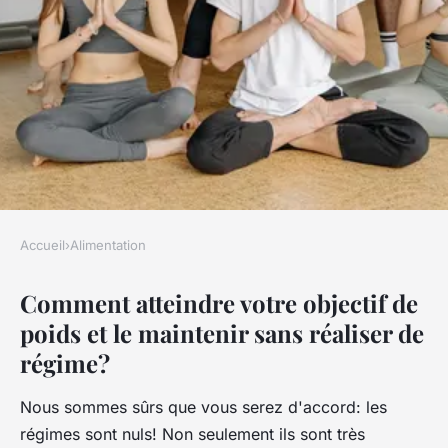
Accueil
›
Alimentation
ALIMENTATION
Comment atteindre votre objectif de
7 conseils pour une perte de
poids et le maintenir sans réaliser de
poids durable
régime?
panosaids
•
4 novembre 2020
•
6 min de lecture
Nous sommes sûrs que vous serez d'accord: les
régimes sont nuls! Non seulement ils sont très